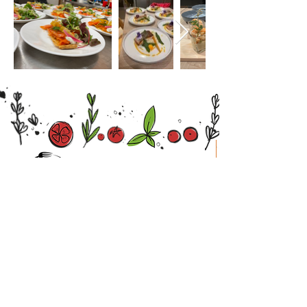
Traiteur à Cruseilles
3558 Route du Salève
74350 Cruseilles
France
Mail
Téléphones
contact@globe-traiteur-events.com
07 67 07 51 81
06 98 36 37 95
Suivez-nous